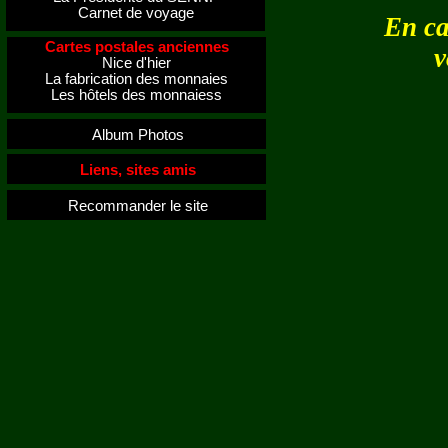
Carnet de voyage
En ca
Cartes postales anciennes
v
Nice d'hier
La fabrication des monnaies
Les hôtels des monnaiess
Album Photos
Liens, sites amis
Recommander le site