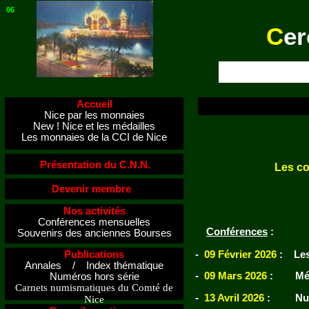
06
C
er
Accueil
Nice par les monnaies
New ! Nice et les médailles
Les monnaies de la CCI de Nice
Présentation du C.N.N.
Les co
Devenir membre
Nos activités
Conférences mensuelles
Conférences
:
Souvenirs des anciennes Bourses
Publications
-
09 Février 2026
: Les 
Annales / Index thématique
-
09
Mars 2026
: Médail
Numéros hors série
Carnets numismatiques du Comté de
-
13 Avril 2026
: Numis
Nice