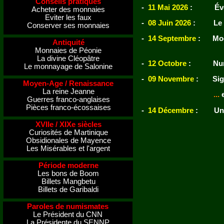
Conseils pratiques
-
11 Mai 2026
: Évocat
Acheter des monnaies
Eviter les faux
-
08 Juin 2026
: Le bil
Conserver ses monnaies
-
14 Septembre
: Modél
Antiquité
Yv
Monnaies de Péonie
La divine Cléopâtre
-
12 Octobre
: Numism
Le monnayage de Salonine
-
09 Novembre
: Sigil
Moyen-Age / Renaissance
La reine Jeanne
...
Guerres franco-anglaises
Pièces franco-écossaises
-
14 Décembre
: Un ta
XVIIe / XIXe siècles
Curiosités de Martinique
Obsidionales de Mayence
Les Misérables et l'argent
Période moderne
Les bons de Boom
Billets Mangbetu
Billets de Garibaldi
Paroles de numismates
Le Président du CNN
La Présidente du SENNP