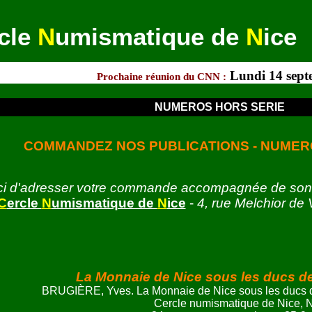
cle
N
umismatique de
N
ice
Lundi 14 septembre
Prochaine réunion du CNN :
NUMEROS HORS SERIE
COMMANDEZ NOS PUBLICATIONS - NUMER
i d'adresser votre commande accompagnée de son
C
ercle
N
umismatique de
N
ice
-
4, rue Melchior de
La Monnaie de Nice sous les ducs d
BRUGIÈRE, Yves. La Monnaie de Nice sous les ducs 
Cercle numismatique de Nice, N