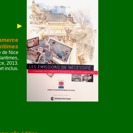
►
ommerce
ritimes
 de Nice
aritimes,
ce, 2013.
t inclus.