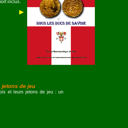
ort inclus.
►
 jetons de jeu
s et leurs jetons de jeu : un