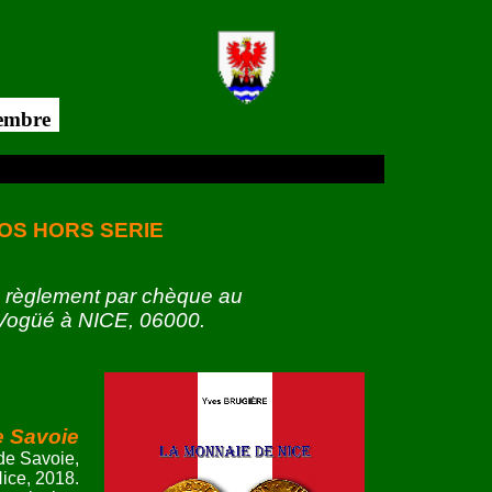
"Modélisation d
 2026 à 20h30 ...
avec la Conférence
:
OS HORS SERIE
 règlement par chèque au
 Vogüé à NICE, 06000.
e Savoie
de Savoie,
ice, 2018.