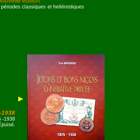
nouvelle édition
ériodes classiques et hellénistiques
►
5-1938
5 -1938
Épuisé.