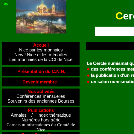
05
C
er
Accueil
Nice par les monnaies
New ! Nice et les médailles
Les monnaies de la CCI de Nice
Le Cercle numismatique
Le Cercle numismatique
●
●
des conférences mens
des conférences mens
Présentation du C.N.N.
●
●
la publication d'un r
la publication d'un r
●
●
un salon numismatiqu
un salon numismatiqu
Devenir membre
Nos activités
Conférences mensuelles
Souvenirs des anciennes Bourses
Publications
Annales / Index thématique
Numéros hors série
Carnets numismatiques du Comté de
Nice