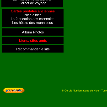
Carnet de voyage
Cartes postales anciennes
Nice d'hier
La fabrication des monnaies
Les hôtels des monnaiess
Album Photos
Liens, sites amis
Recommander le site
© Cercle Numismatique de Nice - Toutes