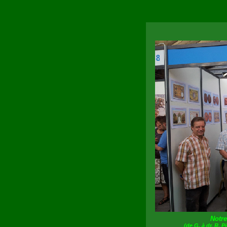
Notre
(de G. à dr. R. P