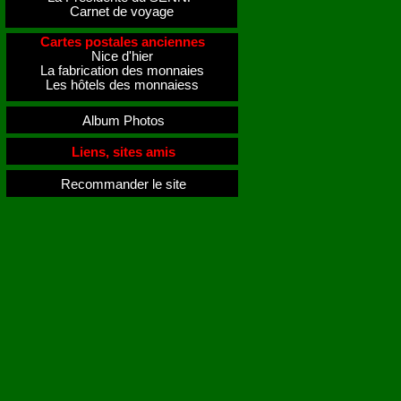
Carnet de voyage
Cartes postales anciennes
Nice d'hier
La fabrication des monnaies
Les hôtels des monnaiess
Album Photos
Liens, sites amis
Recommander le site